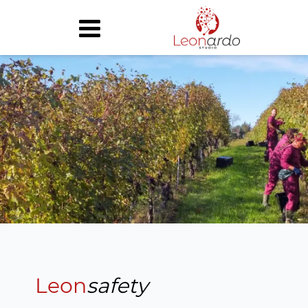
chi siamo
attività
case history
partner
news
contatti
home
Leon
safety