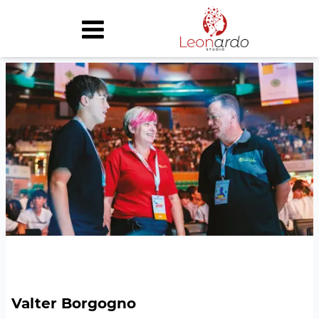
chi siamo
attività
case history
partner
news
contatti
home
Valter Borgogno