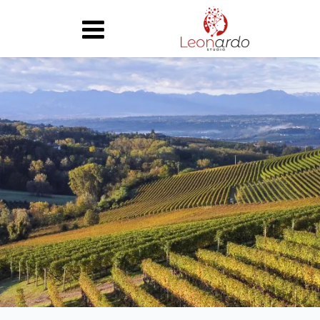
chi siamo
attività
case history
partner
news
contatti
home