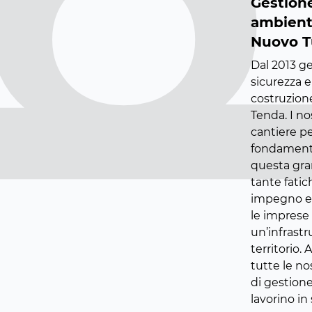
Gestion
ambiente
Nuovo T
Dal 2013 g
sicurezza e
costruzion
Tenda. I no
cantiere pe
fondamenta
questa gran
tante fati
impegno e 
le imprese 
un’infrastr
territorio
tutte le n
di gestione
lavorino in