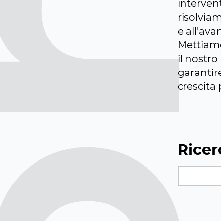
interven
risolvia
e all'ava
Mettiamo
il nostro
garantir
crescita 
Ricer