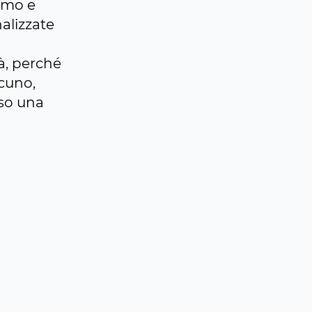
iamo e
alizzate
à, perché
scuno,
rso una