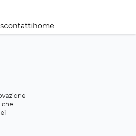
s
contatti
home
i
ovazione
a che
dei