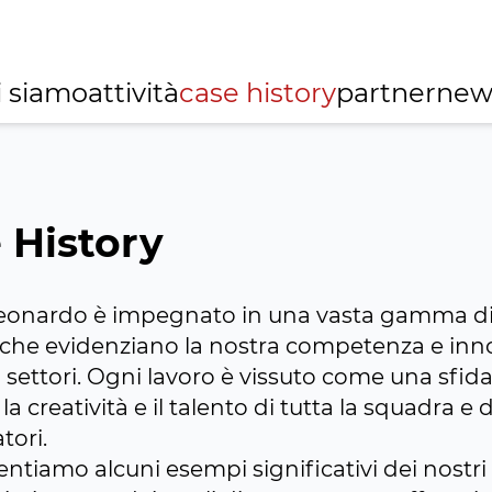
o
i siamo
attività
case history
partner
new
 History
eonardo è impegnato in una vasta gamma d
 che evidenziano la nostra competenza e inn
i settori. Ogni lavoro è vissuto come una sfid
 la creatività e il talento di tutta la squadra e 
tori.
entiamo alcuni esempi significativi dei nostri