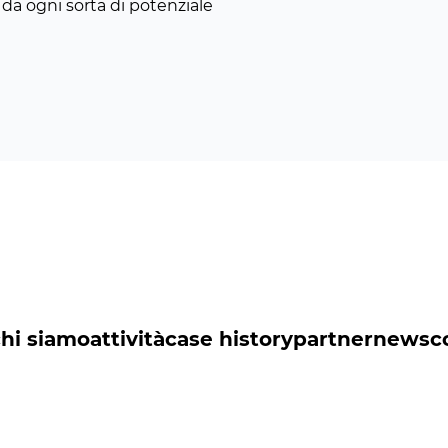
da ogni sorta di potenziale
chi siamo
attività
case history
partner
news
c