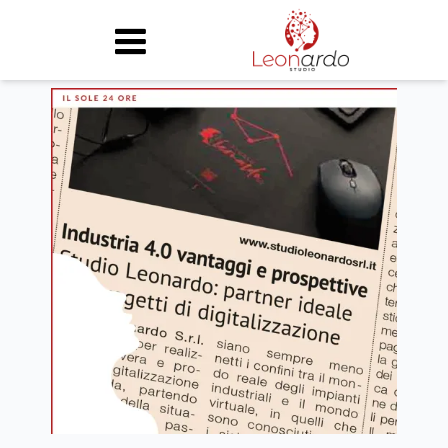
chi siamo
attività
case history
partner
news
contatti
home