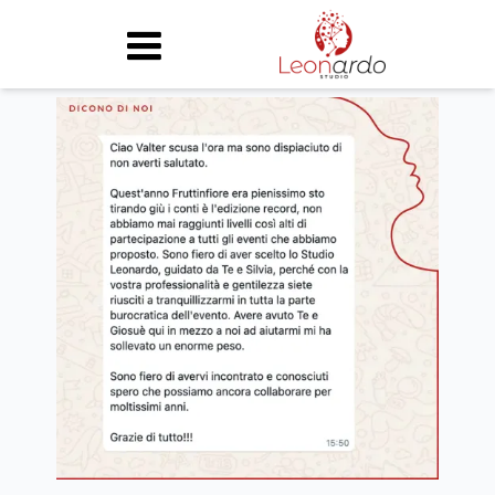
chi siamo
attività
case history
partner
news
contatti
home