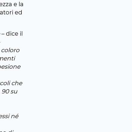
ezza e la
atori ed
– dice il
–
 coloro
menti
coesione
rcoli che
 90 su
essi né