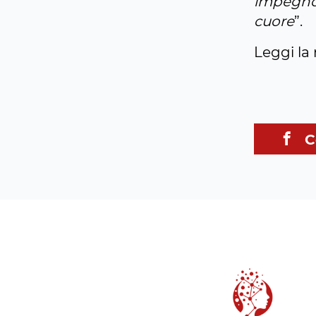
impegno,
cuore
”.
Leggi la 
C