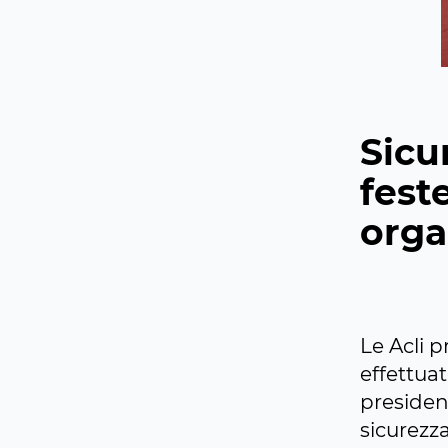
Sicu
fest
orga
Le Acli 
effettua
presidenti
sicurezza