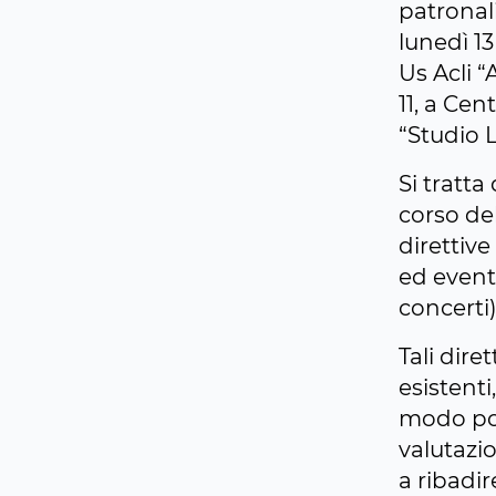
patronali
lunedì 13
Us Acli “
11, a Cen
“Studio 
Si tratt
corso del
direttiv
ed eventi
concerti)
Tali dir
esistenti
modo poss
valutazio
a ribadi