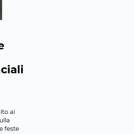
e
ciali
lto ai
ulla
e feste