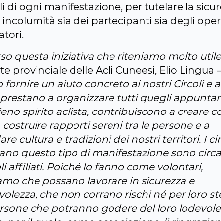
i di ogni manifestazione, per tutelare la sicur
incolumità sia dei partecipanti sia degli oper
tori.
so questa iniziativa che riteniamo molto utile
e provinciale delle Acli Cuneesi, Elio Lingua 
fornire un aiuto concreto ai nostri Circoli e a
pprestano a organizzare tutti quegli appunta
ieno spirito aclista, contribuiscono a creare 
a costruire rapporti sereni tra le persone e a
e cultura e tradizioni dei nostri territori. I ci
ano questo tipo di manifestazione sono circa
li affiliati. Poiché lo fanno come volontari,
amo che possano lavorare in sicurezza e
olezza, che non corrano rischi né per loro st
ersone che potranno godere del loro lodevole