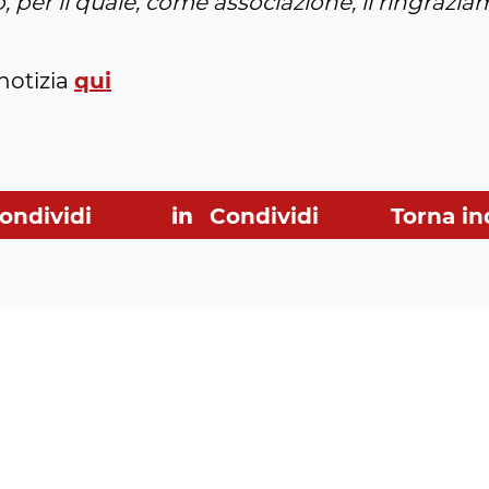
 per il quale, come associazione, li ringrazia
qui
notizia
ondividi
Condividi
Torna in