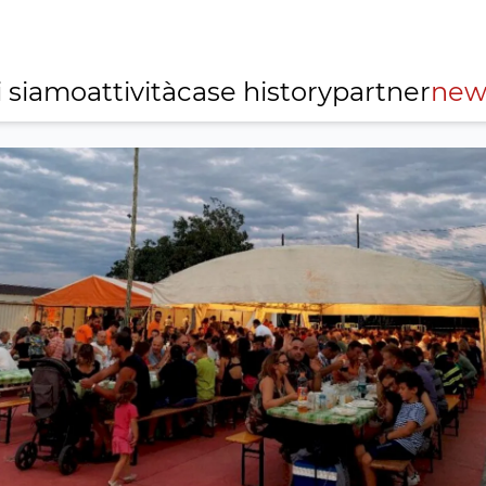
i siamo
attività
case history
partner
new