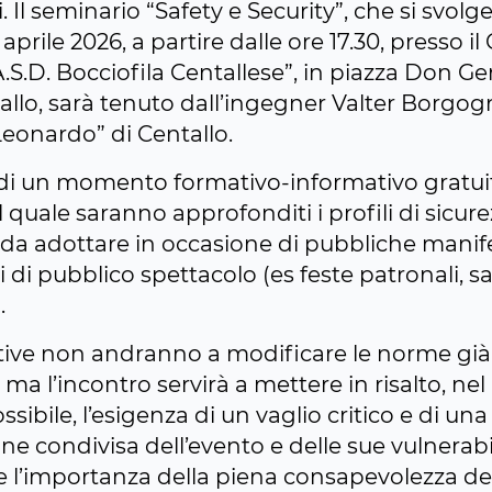
. Il seminario “Safety e Security”, che si svolg
 aprile 2026, a partire dalle ore 17.30, presso il
A.S.D. Bocciofila Centallese”, in piazza Don 
tallo, sarà tenuto dall’ingegner Valter Borgog
Leonardo” di Centallo.
a di un momento formativo-informativo gratuit
 quale saranno approfonditi i profili di sicure
e da adottare in occasione di pubbliche manif
 di pubblico spettacolo (es feste patronali, s
.
ettive non andranno a modificare le norme già
, ma l’incontro servirà a mettere in risalto, nel
ibile, l’esigenza di un vaglio critico e di una
ne condivisa dell’evento e delle sue vulnerabil
re l’importanza della piena consapevolezza dei