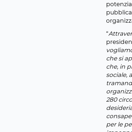
potenzial
pubblica 
organizza
“
Attraver
president
vogliamo 
che si a
che, in p
sociale, 
tramandar
organizz
280 circo
desideri
consapev
per le p