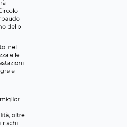
erà
 Circolo
Gerbaudo
no dello
o, nel
zza e le
estazioni
agre e
 miglior
ità, oltre
 rischi