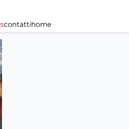
s
contatti
home